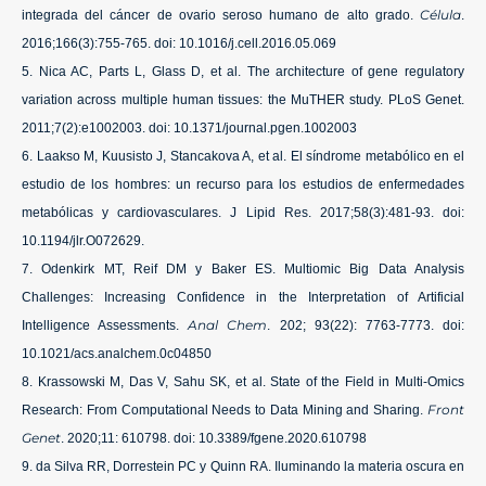
Célula
integrada del cáncer de ovario seroso humano de alto grado.
.
2016;166(3):755-765. doi: 10.1016/j.cell.2016.05.069
Nica AC, Parts L, Glass D, et al. The architecture of gene regulatory
variation across multiple human tissues: the MuTHER study. PLoS Genet.
2011;7(2):e1002003. doi: 10.1371/journal.pgen.1002003
Laakso M, Kuusisto J, Stancakova A, et al. El síndrome metabólico en el
estudio de los hombres: un recurso para los estudios de enfermedades
metabólicas y cardiovasculares. J Lipid Res. 2017;58(3):481-93. doi:
10.1194/jlr.O072629.
Odenkirk MT, Reif DM y Baker ES. Multiomic Big Data Analysis
Challenges: Increasing Confidence in the Interpretation of Artificial
Anal Chem
Intelligence Assessments.
. 202; 93(22): 7763-7773. doi:
10.1021/acs.analchem.0c04850
Krassowski M, Das V, Sahu SK, et al. State of the Field in Multi-Omics
Front
Research: From Computational Needs to Data Mining and Sharing.
Genet
. 2020;11: 610798. doi: 10.3389/fgene.2020.610798
da Silva RR, Dorrestein PC y Quinn RA. Iluminando la materia oscura en