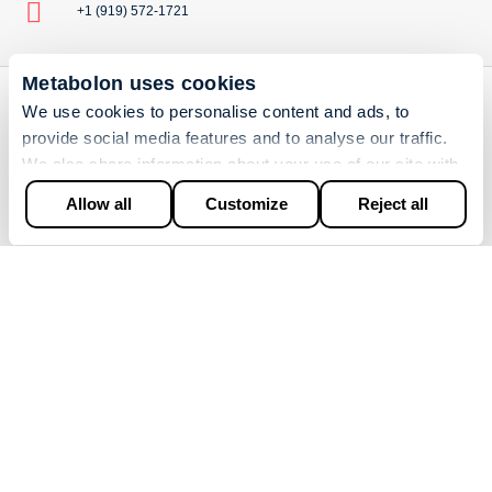

+1 (919) 572-1721
Metabolon uses cookies
We use cookies to personalise content and ads, to
SOFTWARE
provide social media features and to analyse our traffic.
We also share information about your use of our site with
Bioinformática
our social media, advertising and analytics partners who
Allow all
Customize
Reject all
may combine it with other information that you’ve provided
Biomarker Lenses™ (lentes de biomarcadores)
to them or that they’ve collected from your use of their
Estadísticas
services.
SERVICIOS
Metabolómica no dirigida
Metabolómica dirigida
Kit de perfilado metabolómico Metabolon
Lipidómica