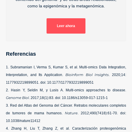
como la epigenómica y la metagenómica.
Leer ahora
Referencias
Subramanian I, Verma S, Kumar S, et al. Multi-omics Data Integration,
Bioinform Biol Insights
Interpretation, and Its Application.
. 2020;14:
1177932219899051. doi: 10.1177/1177932219899051
Hasin Y, Seldin M, y Lusis A. Multi-omics approaches to disease.
Genome Biol
. 2017;18(1):83. doi: 10.1186/s13059-017-1215-1
Red del Atlas del Genoma del Cáncer. Retratos moleculares completos
Nature
de tumores de mama humanos.
. 2012;490(7418):61-70. doi:
10.1038/nature11412
Zhang H, Liu T, Zhang Z, et al. Caracterización proteogenómica