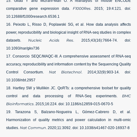
Gilad Y and Mizrahi-Man O. A reanalysis of mouse ENCODE
F1000Res
comparative gene expression data.
. 2015; 19:4:121. doi:
10.12688/f1000research.6536.1
Peixoto L, Risso D, Poplawski SG, et al. How data analysis affects
power, reproducibility and biological insight of RNA-seq studies in complex
Nucleic Acids Res
datasets.
. 2015;43(16):7664-74. doi:
10.1093/nar/gkv736
Consorcio SEQC/MAQC-III. A comprehensive assessment of RNA-seq
accuracy, reproducibility and information content by the Sequencing Quality
Nat Biotechnol
Control Consortium.
. 2014;32(9):903-14. doi:
10.1038/nbt.2957
Hartley SW y Mullikin JC. QoRTs: a comprehensive toolset for quality
BMC
control and data processing of RNA-Seq experiments.
Bioinformatics
. 2015;16:224. doi: 10.1186/s12859-015-0670-5
Tarazona S, Balzano-Nogueira L, Gómez-Cabrero D, et al.
Harmonization of quality metrics and power calculation in multi-omic
Nat Commun
studies.
. 2020;11:3092. doi: 10.1038/s41467-020-16937-8