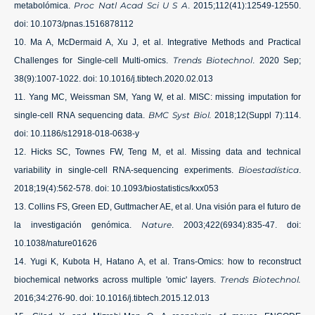
Proc Natl Acad Sci U S A
metabolómica.
. 2015;112(41):12549-12550.
doi: 10.1073/pnas.1516878112
Ma A, McDermaid A, Xu J, et al. Integrative Methods and Practical
Trends Biotechnol
Challenges for Single-cell Multi-omics.
. 2020 Sep;
38(9):1007-1022. doi: 10.1016/j.tibtech.2020.02.013
Yang MC, Weissman SM, Yang W, et al. MISC: missing imputation for
BMC Syst Biol.
single-cell RNA sequencing data.
2018;12(Suppl 7):114.
doi: 10.1186/s12918-018-0638-y
Hicks SC, Townes FW, Teng M, et al. Missing data and technical
Bioestadística
variability in single-cell RNA-sequencing experiments.
.
2018;19(4):562-578. doi: 10.1093/biostatistics/kxx053
Collins FS, Green ED, Guttmacher AE, et al. Una visión para el futuro de
Nature
la investigación genómica.
. 2003;422(6934):835-47. doi:
10.1038/nature01626
Yugi K, Kubota H, Hatano A, et al. Trans-Omics: how to reconstruct
Trends Biotechnol.
biochemical networks across multiple 'omic' layers.
2016;34:276-90. doi: 10.1016/j.tibtech.2015.12.013