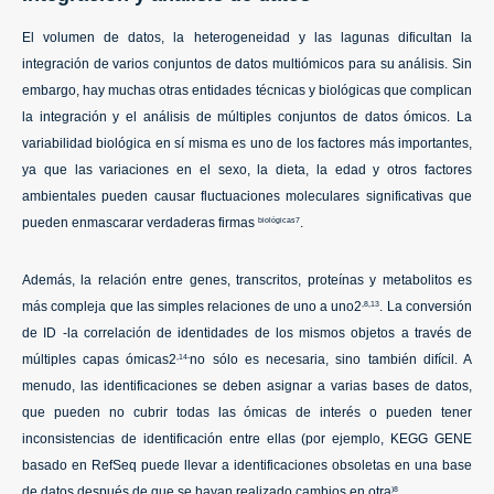
El volumen de datos, la heterogeneidad y las lagunas dificultan la
integración de varios conjuntos de datos multiómicos para su análisis. Sin
embargo, hay muchas otras entidades técnicas y biológicas que complican
la integración y el análisis de múltiples conjuntos de datos ómicos. La
variabilidad biológica en sí misma es uno de los factores más importantes,
ya que las variaciones en el sexo, la dieta, la edad y otros factores
ambientales pueden causar fluctuaciones moleculares significativas que
pueden enmascarar verdaderas firmas
.
biológicas7
Además, la relación entre genes, transcritos, proteínas y metabolitos es
más compleja que las simples relaciones de uno a uno2
. La conversión
,8,13
de ID -la correlación de identidades de los mismos objetos a través de
múltiples capas ómicas2
no sólo es necesaria, sino también difícil. A
,14-
menudo, las identificaciones se deben asignar a varias bases de datos,
que pueden no cubrir todas las ómicas de interés o pueden tener
inconsistencias de identificación entre ellas (por ejemplo, KEGG GENE
basado en RefSeq puede llevar a identificaciones obsoletas en una base
de datos después de que se hayan realizado cambios en otra
.
)8