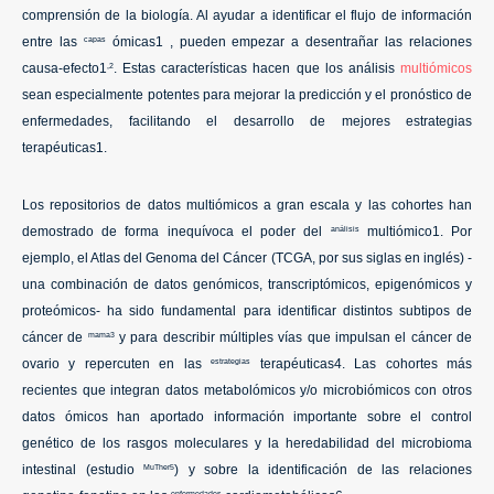
comprensión de la biología. Al ayudar a identificar el flujo de información
entre las
ómicas1 , pueden empezar a desentrañar las relaciones
capas
causa-efecto1
. Estas características hacen que los análisis
multiómicos
,2
sean especialmente potentes para mejorar la predicción y el pronóstico de
enfermedades, facilitando el desarrollo de mejores estrategias
terapéuticas1.
Los repositorios de datos multiómicos a gran escala y las cohortes han
demostrado de forma inequívoca el poder del
multiómico1. Por
análisis
ejemplo, el Atlas del Genoma del Cáncer (TCGA, por sus siglas en inglés) -
una combinación de datos genómicos, transcriptómicos, epigenómicos y
proteómicos- ha sido fundamental para identificar distintos subtipos de
cáncer de
y para describir múltiples vías que impulsan el cáncer de
mama3
ovario y repercuten en las
terapéuticas4. Las cohortes más
estrategias
recientes que integran datos metabolómicos y/o microbiómicos con otros
datos ómicos han aportado información importante sobre el control
genético de los rasgos moleculares y la heredabilidad del microbioma
intestinal (estudio
) y sobre la identificación de las relaciones
MuTher5
enfermedades