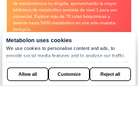
de metabolómica no dirigida, aprovechando la mayor
biblioteca de metabolitos anotada de nivel 1 para uso
comercial. Explore más de 70 rutas bioquímicas y
detecte hasta 5400 metabolitos en una sola muestra
biológica.
Metabolon uses cookies
Ver Global Discovery Panel
We use cookies to personalise content and ads, to
provide social media features and to analyse our traffic.
We also share information about your use of our site with
Ver plataforma bioinformática
our social media, advertising and analytics partners who
Allow all
Customize
Reject all
may combine it with other information that you’ve provided
to them or that they’ve collected from your use of their
Referencias
services.
1. http://doi.org/10.1371/journal.pone.0154387
EMPEZAR