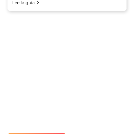
Lee la guía
De las moléculas a la
medicina: las mujeres a la
vanguardia
Descubre el compromiso Metaboloncon la
promoción, el reconocimiento y la inversión en las
mujeres científicas, cuya experiencia refuerza el
liderazgo de la empresa en el campo de la
multiómica y contribuye a dar forma al futuro de
la innovación en las ciencias de la vida.