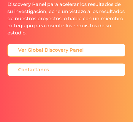
Discovery Panel para acelerar los resultados de
su investigación, eche un vistazo a los resultados
de nuestros proyectos, o hable con un miembro
del equipo para discutir los requisitos de su
estudio.
Ver Global Discovery Panel
Contáctanos