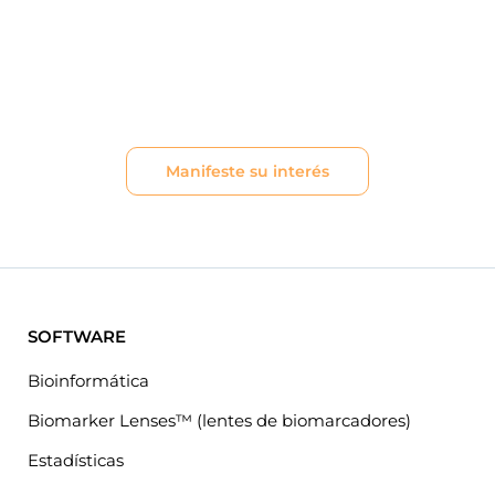
laboratorio?
Manifeste su interés por el kit de perfil
metabólico Metabolon
Manifeste su interés
SOFTWARE
Bioinformática
Biomarker Lenses™ (lentes de biomarcadores)
Estadísticas