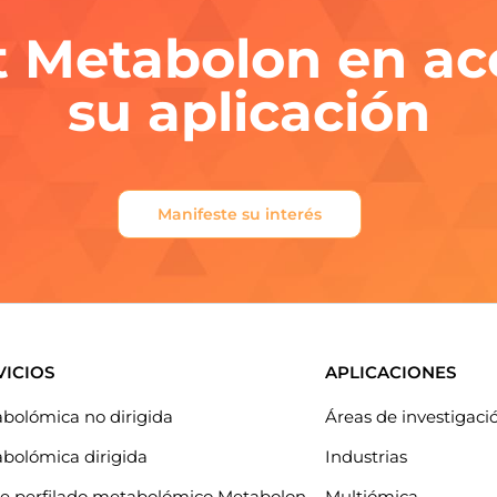
it Metabolon en ac
su aplicación
Manifeste su interés
VICIOS
APLICACIONES
bolómica no dirigida
Áreas de investigaci
bolómica dirigida
Industrias
de perfilado metabolómico Metabolon
Multiómica