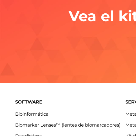
Vea el k
SOFTWARE
SER
Bioinformática
Meta
Biomarker Lenses™ (lentes de biomarcadores)
Meta
Estadísticas
Kit 