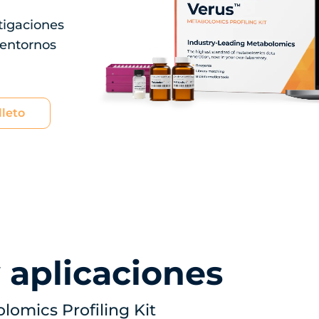
tigaciones
 entornos
lleto
 aplicaciones
omics Profiling Kit