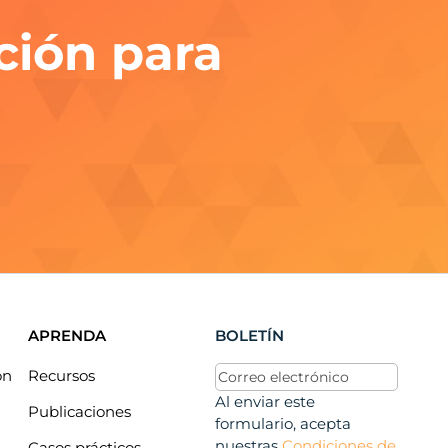
ción para
APRENDA
BOLETÍN
Correo
ón
Recursos
electrónico
(Obligatorio)
Al enviar este
Publicaciones
formulario, acepta
nuestras
Condiciones de
Casos prácticos