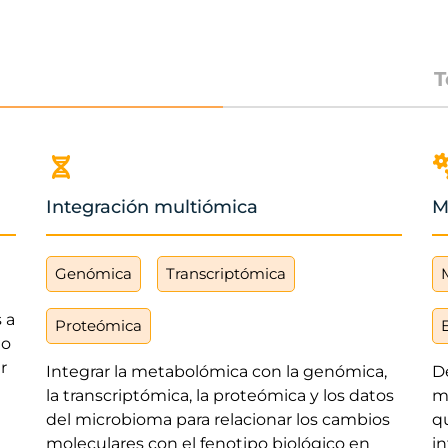
T
Integración multiómica
M
Genómica
Transcriptómica
 a
Proteómica
to
ar
Integrar la metabolómica con la genómica,
De
la transcriptómica, la proteómica y los datos
m
del microbioma para relacionar los cambios
q
moleculares con el fenotipo biológico en
i