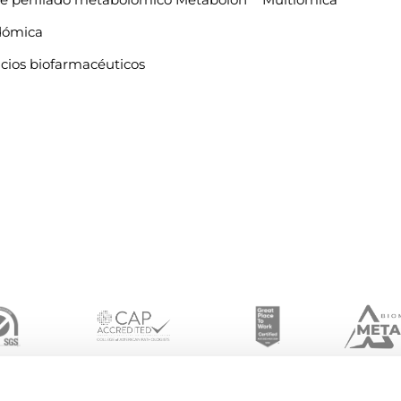
dómica
icios biofarmacéuticos