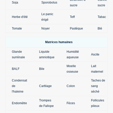
Soja
Sporobolus
sucre
sucre
Le panic
Herbe d'été
Teff
Tabac
érigé
Tomate
Noyer
Pastèque
Blé
Matrices humaines
Glande
Liquide
Humidité
Ascite
surrénale
amniotique
aqueuse
Moelle
Lait
BALF
Bile
osseuse
maternel
Condensat
Taches de
de
Cartilage
Colon
sang
l'haleine
séché
Trompes
Follicules
Endomètre
Fèces
de Fallope
pileux