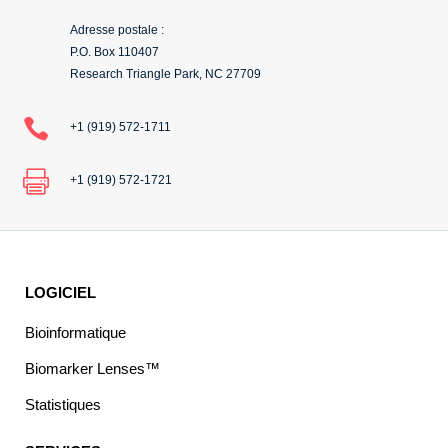
Adresse postale :
P.O. Box 110407
Research Triangle Park, NC 27709

+1 (919) 572-1711

+1 (919) 572-1721
LOGICIEL
Bioinformatique
Biomarker Lenses™
Statistiques