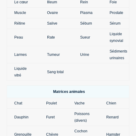
Le cœur
Illeum
Rein
Foie
Muscle
Ovaire
Plasma
Prostate
Rétine
Salive
Sébum
Sérum
Liquide
Peau
Rate
Sueur
synovial
Sédiments
Larmes
Tumeur
Urine
urinaires
Liquide
Sang total
vitré
Matrices animales
Chat
Poulet
Vache
Chien
Poissons
Dauphin
Furet
Renard
(divers)
Cochon
Grenouille
Chèvre
Hamster