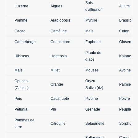
Bois
Luzerne
Algues
Allium
d'alligator
Pomme
Arabidopsis
Myrtille
Brassica
Cacao
Caméline
Maïs
Coton
Canneberge
Concombre
Euphorie
Ginseng
Plante de
Hibiscus
Hortensia
Kalanchoé
glace
Maïs
Millet
Mousse
Avoine
Opuntia
Oryza
Orange
Palmier
(Cactus)
Sativa (riz)
Pois
Cacahuète
Pivoine
Poivre
Pétunia
Pin
Grenade
Peuplier
Pommes de
Citrouille
Sélaginelle
Sorphum
terre
Betterave à
Canne à