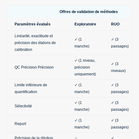
Offres de validation de méthodes
Paramètres évalués
Exploratoire
RUO
Linéarité, exactitude et
✓ (1
✓ (3
précision des étalons de
manche)
passages)
calibration
✓ (1 niveau,
✓ (3
QC Précision Précision
précision
niveaux)
uniquement)
Limite inférieure de
✓ (1
✓ (3
quantification
manche)
passages)
✓ (1
✓ (3
Sélectivité
manche)
passages)
✓ (1
✓ (3
Report
manche)
passages)
Précision de la dilution
✕
✓