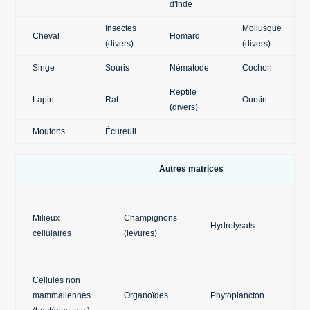
d'Inde
Insectes
Mollusque
Cheval
Homard
(divers)
(divers)
Singe
Souris
Nématode
Cochon
Reptile
Lapin
Rat
Oursin
(divers)
Moutons
Écureuil
Autres matrices
Cel
ma
Milieux
Champignons
Hydrolysats
(C
cellulaires
(levures)
Ly
RBC
Cellules non
mammaliennes
Organoïdes
Phytoplancton