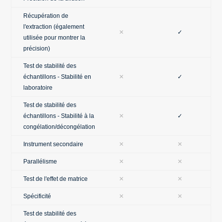
Récupération de
l'extraction (également
✕
✓
utilisée pour montrer la
précision)
Test de stabilité des
échantillons - Stabilité en
✕
✓
laboratoire
Test de stabilité des
échantillons - Stabilité à la
✕
✓
congélation/décongélation
Instrument secondaire
✕
✕
Parallélisme
✕
✕
Test de l'effet de matrice
✕
✕
Spécificité
✕
✕
Test de stabilité des