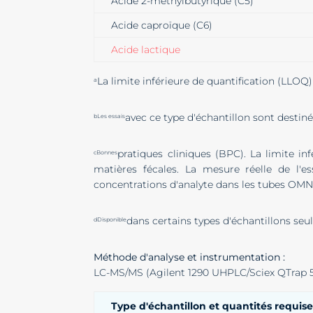
Acide 2-méthylbutyrique (C5)
Acide caproïque (C6)
Acide lactique
La limite inférieure de quantification (LLOQ)
a
avec ce type d'échantillon sont destin
bLes essais
pratiques cliniques (BPC). La limite i
cBonnes
matières fécales. La mesure réelle de l'
concentrations d'analyte dans les tubes OMN
dans certains types d'échantillons se
dDisponible
Méthode d'analyse et instrumentation :
LC-MS/MS (Agilent 1290 UHPLC/Sciex QTrap 
Type d'échantillon et quantités requis