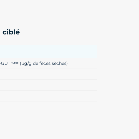
 ciblé
™-GUT
(µg/g de fèces sèches)
tubec