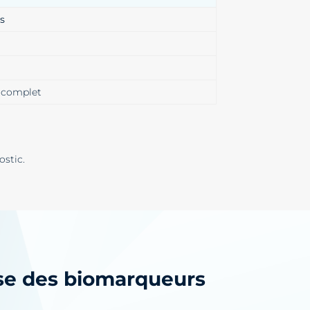
ns
n complet
ostic.
yse des biomarqueurs