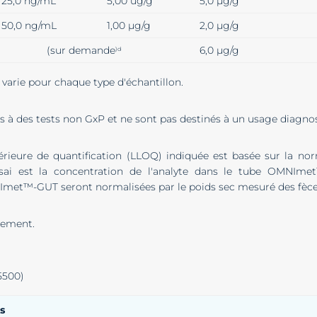
25,0 ng/mL
5,00 ug/g
5,0 µg/g
50,0 ng/mL
1,00 µg/g
2,0 µg/g
(sur demande
6,0 µg/g
)d
 varie pour chaque type d'échantillon.
és à des tests non GxP et ne sont pas destinés à un usage diagno
nférieure de quantification (LLOQ) indiquée est basée sur la no
essai est la concentration de l'analyte dans le tube OMNIm
Imet™-GUT seront normalisées par le poids sec mesuré des fèce
ulement.
5500)
es