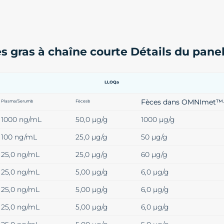
s gras à chaîne courte Détails du panel
LLOQa
Fèces dans OMNImet
Plasma/Serumb
Fècesb
1000 ng/mL
50,0 µg/g
1000 µg/g
100 ng/mL
25,0 µg/g
50 µg/g
25,0 ng/mL
25,0 µg/g
60 µg/g
25,0 ng/mL
5,00 µg/g
6,0 µg/g
25,0 ng/mL
5,00 µg/g
6,0 µg/g
25,0 ng/mL
5,00 µg/g
6,0 µg/g