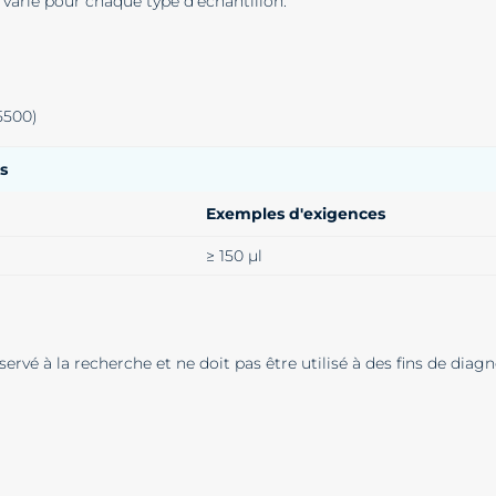
) varie pour chaque type d'échantillon.
5500)
es
Exemples d'exigences
≥ 150 µl
ervé à la recherche et ne doit pas être utilisé à des fins de diagn