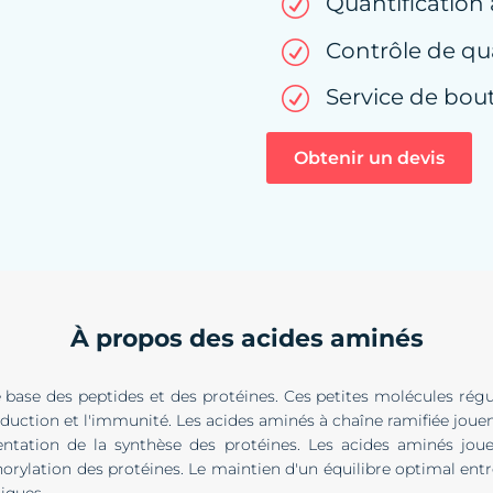
Quantification
R
Contrôle de qua
R
Service de bou
R
Obtenir un devis
À propos des acides aminés
 base des peptides et des protéines. Ces petites molécules rég
eproduction et l'immunité. Les acides aminés à chaîne ramifiée jou
entation de la synthèse des protéines. Les acides aminés jou
phorylation des protéines. Le maintien d'un équilibre optimal ent
iques.