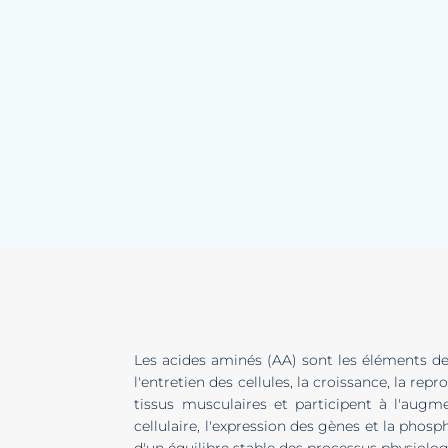
Les acides aminés (AA) sont les éléments de
l'entretien des cellules, la croissance, la r
tissus musculaires et participent à l'augm
cellulaire, l'expression des gènes et la phos
d'un équilibre stable des processus physiolog