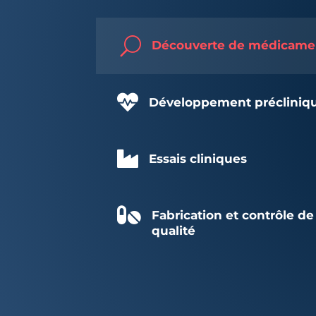
U
Découverte de médicame

Développement précliniq

Essais cliniques

Fabrication et contrôle de
qualité