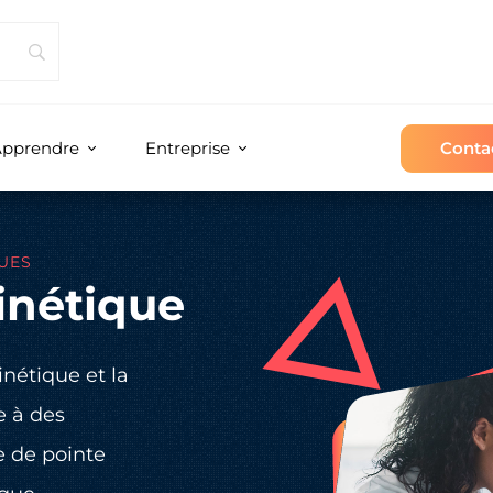
Conta
pprendre
Entreprise
UES
nétique
étique et la
 à des
 de pointe