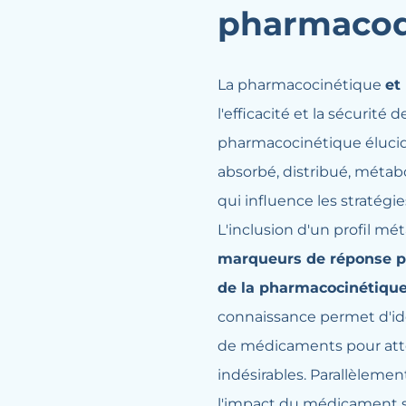
pharmaco
La pharmacocinétique
et
l'efficacité et la sécurit
pharmacocinétique éluci
absorbé, distribué, métabo
qui influence les stratégi
L'inclusion d'un profil m
marqueurs de réponse p
de la pharmacocinétiqu
connaissance permet d'ide
de médicaments pour attei
indésirables. Parallèlem
l'impact du médicament s