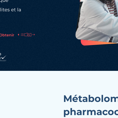
èque
tes et la
Obtenir
Demo$
Métabolom
pharmacoci