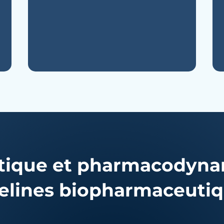
ique et pharmacodyna
elines biopharmaceuti