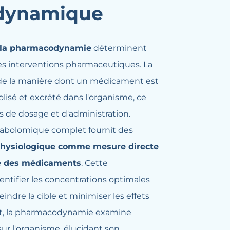
dynamique
 la pharmacodynamie
déterminent
é des interventions pharmaceutiques. La
de la manière dont un médicament est
lisé et excrété dans l'organisme, ce
es de dosage et d'administration.
étabolomique complet fournit des
hysiologique comme mesure directe
e des médicaments
. Cette
ntifier les concentrations optimales
ndre la cible et minimiser les effets
ent, la pharmacodynamie examine
ur l'organisme, élucidant son