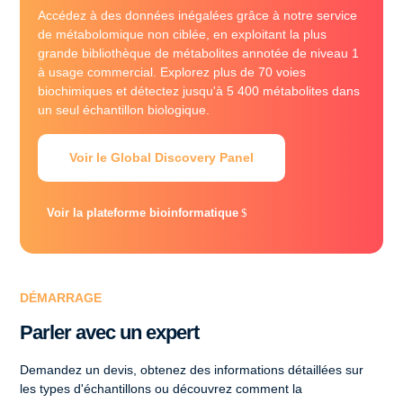
Accédez à des données inégalées grâce à notre service
de métabolomique non ciblée, en exploitant la plus
grande bibliothèque de métabolites annotée de niveau 1
à usage commercial. Explorez plus de 70 voies
biochimiques et détectez jusqu'à 5 400 métabolites dans
un seul échantillon biologique.
Voir le Global Discovery Panel
Voir la plateforme bioinformatique
DÉMARRAGE
Parler avec un expert
Demandez un devis, obtenez des informations détaillées sur
les types d'échantillons ou découvrez comment la