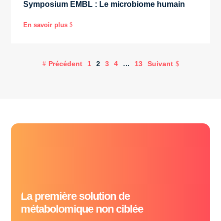
Symposium EMBL : Le microbiome humain
En savoir plus
$
Précédent
1
2
3
4
…
13
Suivant
La première solution de
métabolomique non ciblée